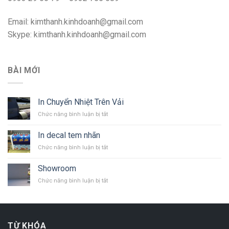
Email: kimthanh.kinhdoanh@gmail.com
Skype: kimthanh.kinhdoanh@gmail.com
BÀI MỚI
In Chuyển Nhiệt Trên Vải
ở
Chức năng bình luận bị tắt
In
Chuyển
In decal tem nhãn
Nhiệt
ở
Chức năng bình luận bị tắt
Trên
In
Vải
decal
Showroom
tem
ở
Chức năng bình luận bị tắt
nhãn
Showroom
TỪ KHÓA