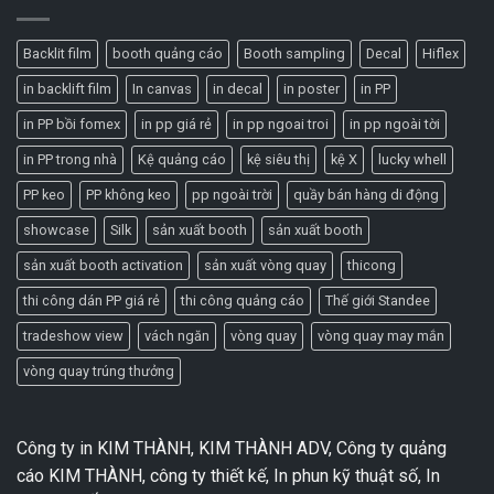
Backlit film
booth quảng cáo
Booth sampling
Decal
Hiflex
in backlift film
In canvas
in decal
in poster
in PP
in PP bồi fomex
in pp giá rẻ
in pp ngoai troi
in pp ngoài tời
in PP trong nhà
Kệ quảng cáo
kệ siêu thị
kệ X
lucky whell
PP keo
PP không keo
pp ngoài trời
quầy bán hàng di động
showcase
Silk
sản xuất booth
sản xuất booth
sản xuất booth activation
sản xuất vòng quay
thicong
thi công dán PP giá rẻ
thi công quảng cáo
Thế giới Standee
tradeshow view
vách ngăn
vòng quay
vòng quay may mắn
vòng quay trúng thưởng
Công ty in KIM THÀNH, KIM THÀNH ADV, Công ty quảng
cáo KIM THÀNH, công ty thiết kế, In phun kỹ thuật số, In