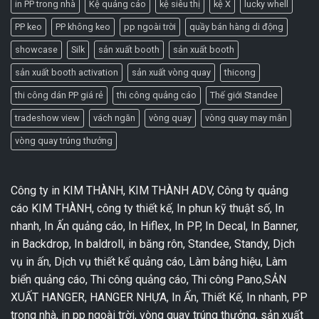
in PP trong nhà
Kệ quảng cáo
kệ siêu thị
kệ X
lucky whell
PP keo
PP không keo
pp ngoài trời
quầy bán hàng di động
showcase
Silk
sản xuất booth
sản xuất booth
sản xuất booth activation
sản xuất vòng quay
thicong
thi công dán PP giá rẻ
thi công quảng cáo
Thế giới Standee
tradeshow view
vách ngăn
vòng quay
vòng quay may mắn
vòng quay trúng thưởng
Công ty in KIM THÀNH, KIM THÀNH ADV, Công ty quảng
cáo KIM THÀNH, công ty thiết kế, In phun kỹ thuật số, In
nhanh, In Ấn quảng cáo, In Hiflex, In PP, In Decal, In Banner,
in Backdrop, In baldroll, in băng rôn, Standee, Standy, Dịch
vụ in ấn, Dịch vụ thiết kế quảng cáo, Làm bảng hiệu, Làm
biển quảng cáo, Thi công quảng cáo, Thi công Pano,SẢN
XUẤT HANGER, HANGER NHỰA, In Ấn, Thiết Kế, In nhanh, PP
trong nhà, in pp ngoài trời, vòng quay trúng thưởng, sản xuất