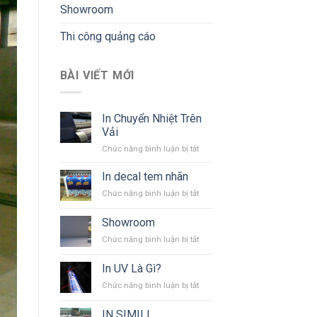
Showroom
Thi công quảng cáo
BÀI VIẾT MỚI
In Chuyển Nhiệt Trên
Vải
ở
Chức năng bình luận bị tắt
In
Chuyển
In decal tem nhãn
Nhiệt
ở
Chức năng bình luận bị tắt
Trên
In
Vải
decal
Showroom
tem
ở
Chức năng bình luận bị tắt
nhãn
Showroom
In UV Là Gì?
ở
Chức năng bình luận bị tắt
In
UV
IN SIMILI