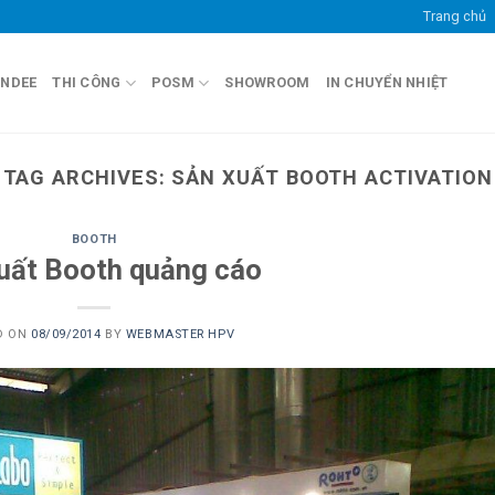
Trang chủ
ANDEE
THI CÔNG
POSM
SHOWROOM
IN CHUYỂN NHIỆT
TAG ARCHIVES:
SẢN XUẤT BOOTH ACTIVATION
BOOTH
uất Booth quảng cáo
D ON
08/09/2014
BY
WEBMASTER HPV