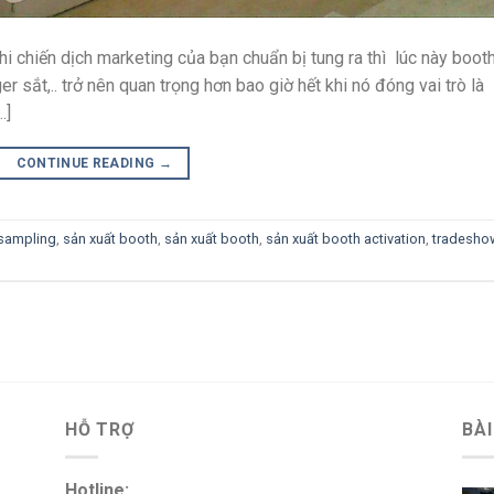
i chiến dịch marketing của bạn chuẩn bị tung ra thì lúc này boot
 sắt,.. trở nên quan trọng hơn bao giờ hết khi nó đóng vai trò là
…]
CONTINUE READING
→
sampling
,
sản xuất booth
,
sản xuất booth
,
sản xuất booth activation
,
tradesho
HỖ TRỢ
BÀI
Hotline: