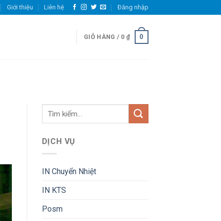
Giới thiệu
Liên hệ
Đăng nhập
0
GIỎ HÀNG /
0
₫
DỊCH VỤ
IN Chuyển Nhiệt
IN KTS
Posm