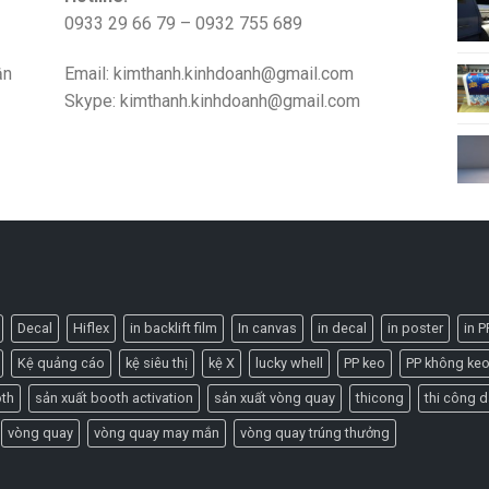
0933 29 66 79 – 0932 755 689
ận
Email: kimthanh.kinhdoanh@gmail.com
Skype: kimthanh.kinhdoanh@gmail.com
Decal
Hiflex
in backlift film
In canvas
in decal
in poster
in P
Kệ quảng cáo
kệ siêu thị
kệ X
lucky whell
PP keo
PP không ke
oth
sản xuất booth activation
sản xuất vòng quay
thicong
thi công d
vòng quay
vòng quay may mắn
vòng quay trúng thưởng