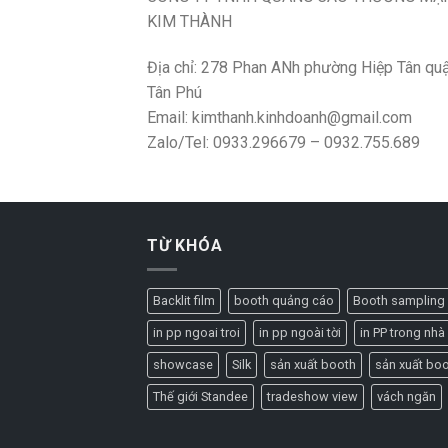
KIM THÀNH
Địa chỉ: 278 Phan ANh phường Hiệp Tân qu
Tân Phú
Email: kimthanh.kinhdoanh@gmail.com
Zalo/Tel: 0933.296679 – 0932.755.689
TỪ KHÓA
Backlit film
booth quảng cáo
Booth sampling
in pp ngoai troi
in pp ngoài tời
in PP trong nhà
showcase
Silk
sản xuất booth
sản xuất bo
Thế giới Standee
tradeshow view
vách ngăn