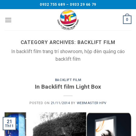
Skip
0932 755 689 – 0933 29 66 79
to
content
0
CATEGORY ARCHIVES:
BACKLIFT FILM
In backlift film trang trí showroom, hộp đèn quảng cáo
backlift film
BACKLIFT FILM
In Backlift film Light Box
POSTED ON
21/11/2014
BY
WEBMASTER HPV
21
Th11