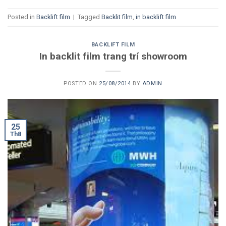
Posted in
Backlift film
|
Tagged
Backlit film
,
in backlift film
BACKLIFT FILM
In backlit film trang trí showroom
POSTED ON
25/08/2014
BY
ADMIN
25
Th8