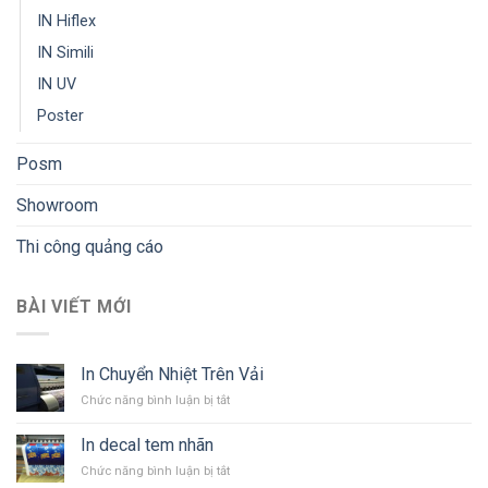
IN Hiflex
IN Simili
IN UV
Poster
Posm
Showroom
Thi công quảng cáo
BÀI VIẾT MỚI
In Chuyển Nhiệt Trên Vải
ở
Chức năng bình luận bị tắt
In
Chuyển
In decal tem nhãn
Nhiệt
ở
Chức năng bình luận bị tắt
Trên