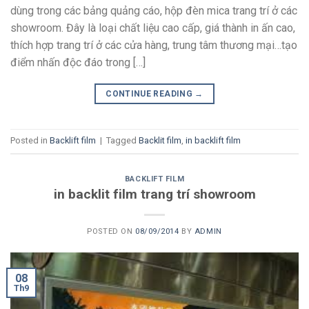
dùng trong các bảng quảng cáo, hộp đèn mica trang trí ở các
showroom. Đây là loại chất liệu cao cấp, giá thành in ấn cao,
thích hợp trang trí ở các cửa hàng, trung tâm thương mại…tạo
điểm nhấn độc đáo trong […]
CONTINUE READING
→
Posted in
Backlift film
|
Tagged
Backlit film
,
in backlift film
BACKLIFT FILM
in backlit film trang trí showroom
POSTED ON
08/09/2014
BY
ADMIN
08
Th9