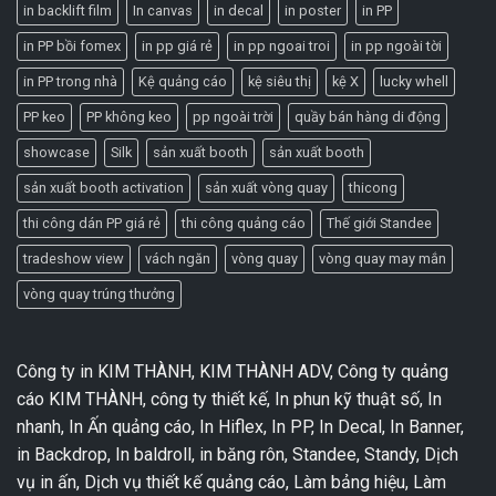
in backlift film
In canvas
in decal
in poster
in PP
in PP bồi fomex
in pp giá rẻ
in pp ngoai troi
in pp ngoài tời
in PP trong nhà
Kệ quảng cáo
kệ siêu thị
kệ X
lucky whell
PP keo
PP không keo
pp ngoài trời
quầy bán hàng di động
showcase
Silk
sản xuất booth
sản xuất booth
sản xuất booth activation
sản xuất vòng quay
thicong
thi công dán PP giá rẻ
thi công quảng cáo
Thế giới Standee
tradeshow view
vách ngăn
vòng quay
vòng quay may mắn
vòng quay trúng thưởng
Công ty in KIM THÀNH, KIM THÀNH ADV, Công ty quảng
cáo KIM THÀNH, công ty thiết kế, In phun kỹ thuật số, In
nhanh, In Ấn quảng cáo, In Hiflex, In PP, In Decal, In Banner,
in Backdrop, In baldroll, in băng rôn, Standee, Standy, Dịch
vụ in ấn, Dịch vụ thiết kế quảng cáo, Làm bảng hiệu, Làm