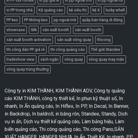
in PP bồi fomex
in pp giá rẻ
in pp ngoai troi
in pp ngoài tời
in PP trong nhà
Kệ quảng cáo
kệ siêu thị
kệ X
lucky whell
PP keo
PP không keo
pp ngoài trời
quầy bán hàng di động
showcase
Silk
sản xuất booth
sản xuất booth
sản xuất booth activation
sản xuất vòng quay
thicong
thi công dán PP giá rẻ
thi công quảng cáo
Thế giới Standee
tradeshow view
vách ngăn
vòng quay
vòng quay may mắn
vòng quay trúng thưởng
Công ty in KIM THÀNH, KIM THÀNH ADV, Công ty quảng
cáo KIM THÀNH, công ty thiết kế, In phun kỹ thuật số, In
nhanh, In Ấn quảng cáo, In Hiflex, In PP, In Decal, In Banner,
in Backdrop, In baldroll, in băng rôn, Standee, Standy, Dịch
vụ in ấn, Dịch vụ thiết kế quảng cáo, Làm bảng hiệu, Làm
biển quảng cáo, Thi công quảng cáo, Thi công Pano,SẢN
XUẤT HANGER, HANGER NHỰA, In Ấn, Thiết Kế, In nhanh, PP