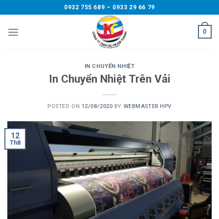
Skip
0932 755 689 – 0933 29 66 79
to
content
0
IN CHUYỂN NHIỆT
In Chuyển Nhiệt Trên Vải
POSTED ON
12/08/2020
BY
WEBMASTER HPV
12
Th8