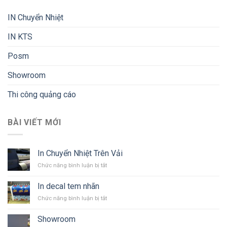
IN Chuyển Nhiệt
IN KTS
Posm
Showroom
Thi công quảng cáo
BÀI VIẾT MỚI
In Chuyển Nhiệt Trên Vải
ở
Chức năng bình luận bị tắt
In
Chuyển
In decal tem nhãn
Nhiệt
ở
Chức năng bình luận bị tắt
Trên
In
Vải
decal
Showroom
tem