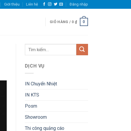
Giới thiệu
Liên hệ
Đăng nhập
0
GIỎ HÀNG /
0
₫
DỊCH VỤ
IN Chuyển Nhiệt
IN KTS
Posm
Showroom
Thi công quảng cáo