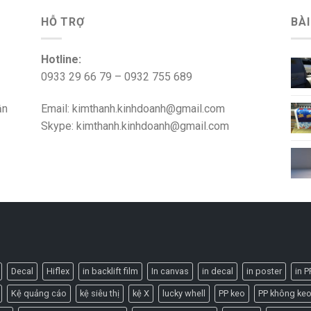
HỖ TRỢ
BÀI
Hotline:
0933 29 66 79 – 0932 755 689
ận
Email: kimthanh.kinhdoanh@gmail.com
Skype: kimthanh.kinhdoanh@gmail.com
Decal
Hiflex
in backlift film
In canvas
in decal
in poster
in P
Kệ quảng cáo
kệ siêu thị
kệ X
lucky whell
PP keo
PP không ke