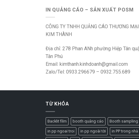
IN QUẢNG CÁO – SẢN XUẤT POSM
CÔNG TY TNHH QUẢNG CÁO THƯƠNG MẠI
KIM THÀNH
Địa chỉ: 278 Phan ANh phường Hiệp Tân qu
Tân Phú
Email: kimthanh.kinhdoanh@gmail.com
Zalo/Tel: 0933.296679 – 0932.755.689
TỪ KHÓA
Backlit film
booth quảng cáo
Booth sampling
in pp ngoai troi
in pp ngoài tời
in PP trong nhà