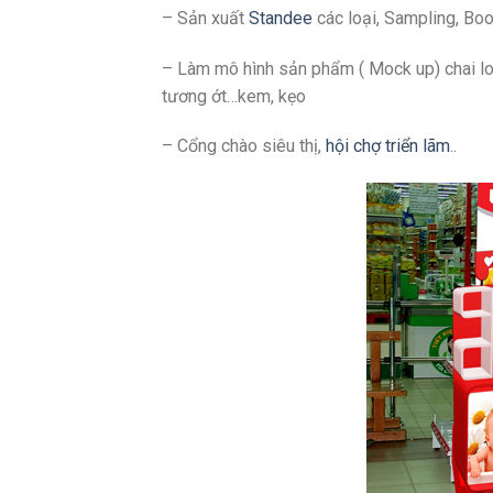
– Sản xuất
Standee
các loại, Sampling, Boot
– Làm mô hình sản phẩm ( Mock up) chai lo
tương ớt…kem, kẹo
– Cổng chào siêu thị,
hội chợ triển lãm
..