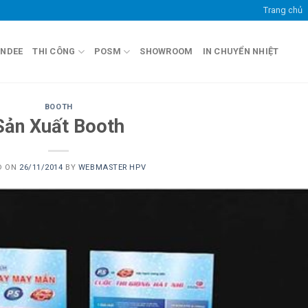
Trang chủ
ANDEE
THI CÔNG
POSM
SHOWROOM
IN CHUYỂN NHIỆT
BOOTH
Sản Xuất Booth
D ON
26/11/2014
BY
WEBMASTER HPV